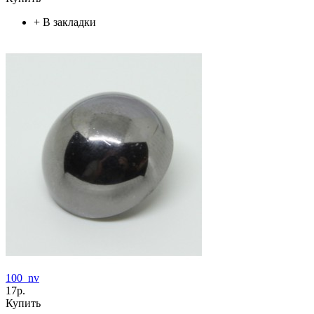
+
В закладки
100_nv
17р.
Купить