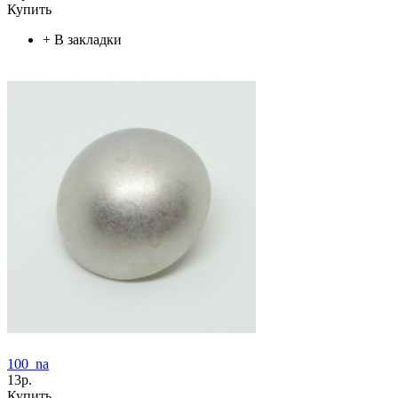
Купить
+
В закладки
100_na
13р.
Купить