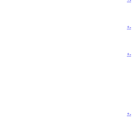
+
-
+
-
+
-