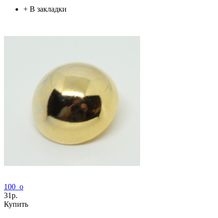
+
В закладки
100_o
31р.
Купить