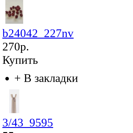
b24042_227nv
270р.
Купить
+
В закладки
3/43_9595