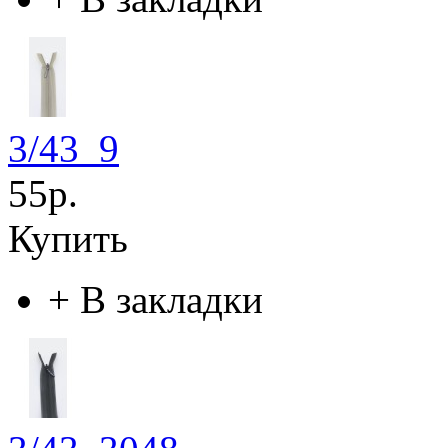
3/43_9
55р.
Купить
+
В закладки