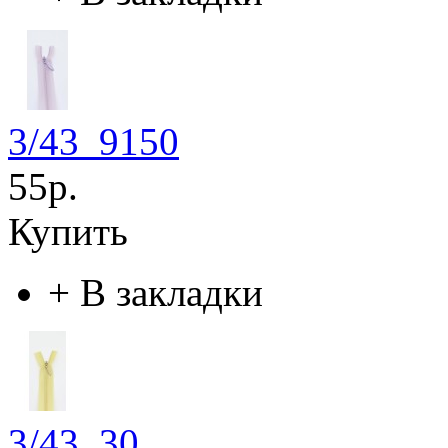
3/43_9150
55р.
Купить
+
В закладки
3/43_30