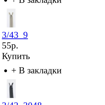
3/43_9
55р.
Купить
+
В закладки