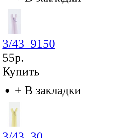
3/43_9150
55р.
Купить
+
В закладки
3/43_30