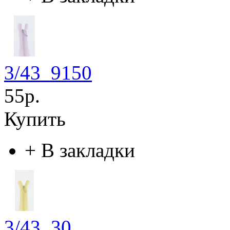
3/43_9150
55р.
Купить
+
В закладки
3/43_30