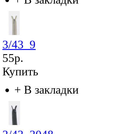
3/43_9
55р.
Купить
+
В закладки