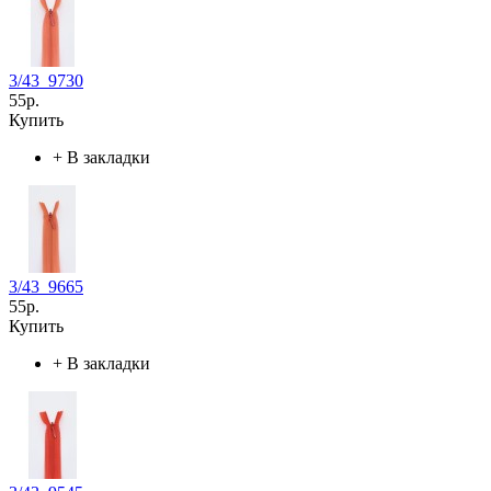
3/43_9730
55р.
Купить
+
В закладки
3/43_9665
55р.
Купить
+
В закладки