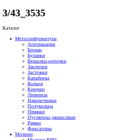
3/43_3535
Каталог
Металлофурнитура
Аппликации
Броши
Булавки
Вешалки-цепочки
Заклепки
Застежки
Карабины
Кольца
Крючки
Люверсы
Наконечники
Полукольца
Пряжки
Пуговицы джинсовые
Рамки
Фиксаторы
Молнии
Молнии RIRI