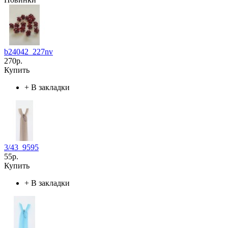
b24042_227nv
270р.
Купить
+
В закладки
3/43_9595
55р.
Купить
+
В закладки