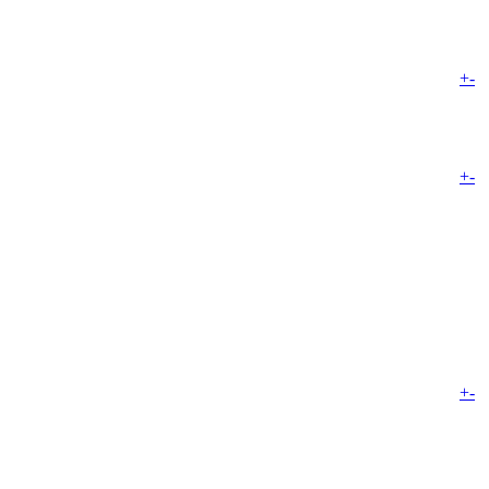
+
-
+
-
+
-