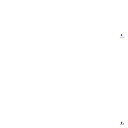
+
-
+
-