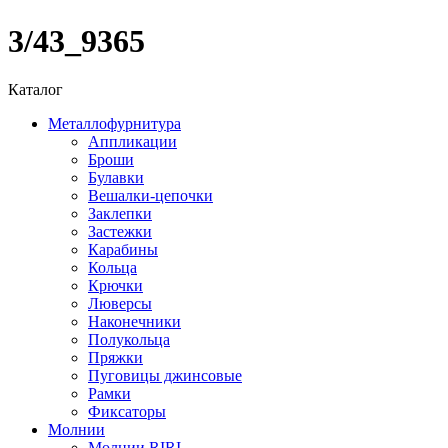
3/43_9365
Каталог
Металлофурнитура
Аппликации
Броши
Булавки
Вешалки-цепочки
Заклепки
Застежки
Карабины
Кольца
Крючки
Люверсы
Наконечники
Полукольца
Пряжки
Пуговицы джинсовые
Рамки
Фиксаторы
Молнии
Молнии RIRI