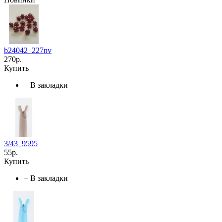
b24042_227nv
270р.
Купить
+
В закладки
3/43_9595
55р.
Купить
+
В закладки