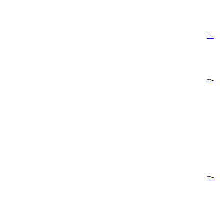
+
-
+
-
+
-