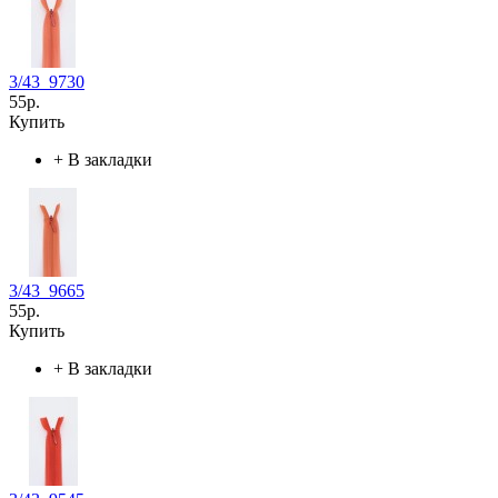
3/43_9730
55р.
Купить
+
В закладки
3/43_9665
55р.
Купить
+
В закладки