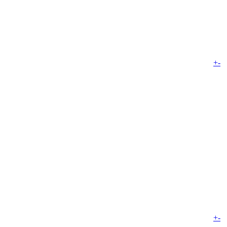
+
-
+
-