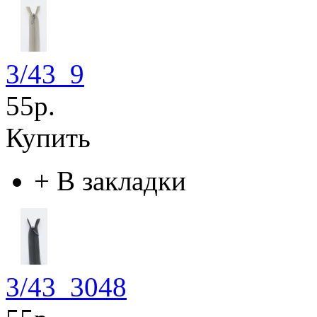
3/43_9
55р.
Купить
+
В закладки
3/43_3048