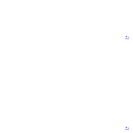
+
-
+
-