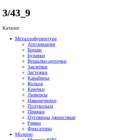
3/43_9
Каталог
Металлофурнитура
Аппликации
Броши
Булавки
Вешалки-цепочки
Заклепки
Застежки
Карабины
Кольца
Крючки
Люверсы
Наконечники
Полукольца
Пряжки
Пуговицы джинсовые
Рамки
Фиксаторы
Молнии
Молнии RIRI