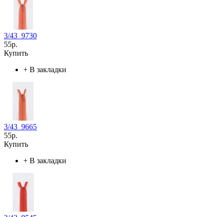
3/43_9730
55р.
Купить
+
В закладки
3/43_9665
55р.
Купить
+
В закладки