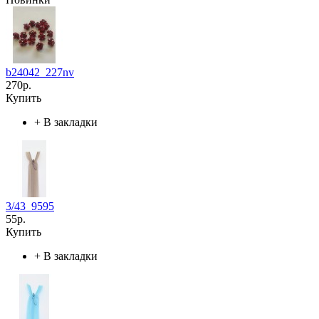
b24042_227nv
270р.
Купить
+
В закладки
3/43_9595
55р.
Купить
+
В закладки