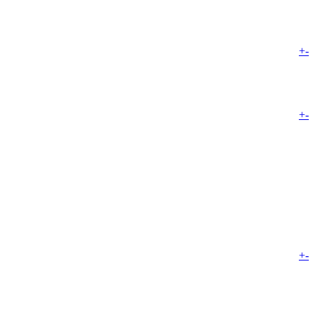
+
-
+
-
+
-