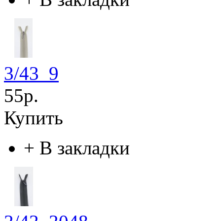
3/43_9
55р.
Купить
+
В закладки