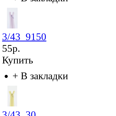
3/43_9150
55р.
Купить
+
В закладки
3/43_30