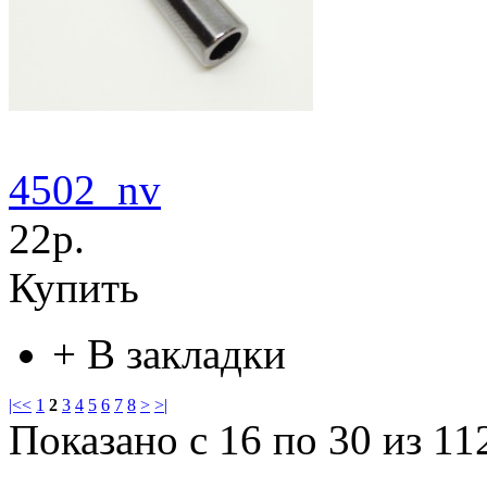
4502_nv
22р.
Купить
+
В закладки
|<
<
1
2
3
4
5
6
7
8
>
>|
Показано с 16 по 30 из 112