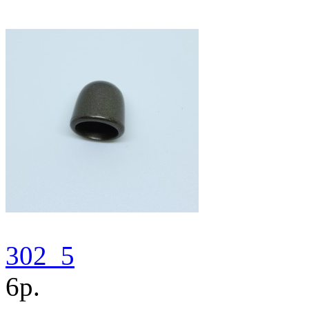
302_5
6р.