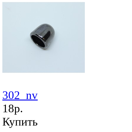
302_nv
18р.
Купить