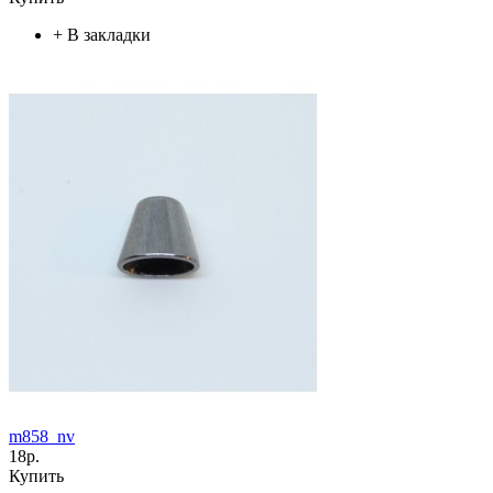
+
В закладки
m858_nv
18р.
Купить