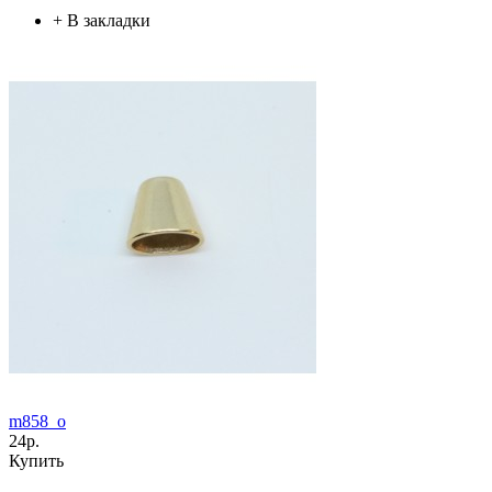
+
В закладки
m858_o
24р.
Купить