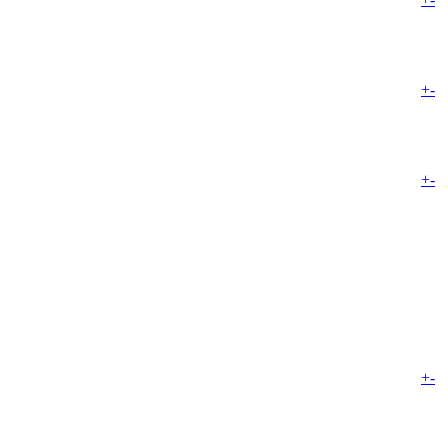
+
-
+
-
+
-